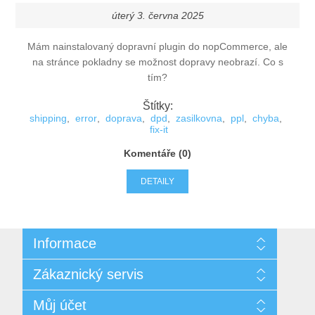
XML transformační plugin
úterý 3. června 2025
Trifid plugin
Mám nainstalovaný dopravní plugin do
nop
Commerce
, ale
na stránce pokladny se možnost dopravy neobrazí. Co s
tím?
Štítky:
shipping
,
error
,
doprava
,
dpd
,
zasilkovna
,
ppl
,
chyba
,
fix-it
Komentáře (0)
DETAILY
Informace
Mapa stránek
Zákaznický servis
Časté otázky
Ochrana osobních údajů
Hledat
Můj účet
Všeobecné obchodní podmínky
Novinky