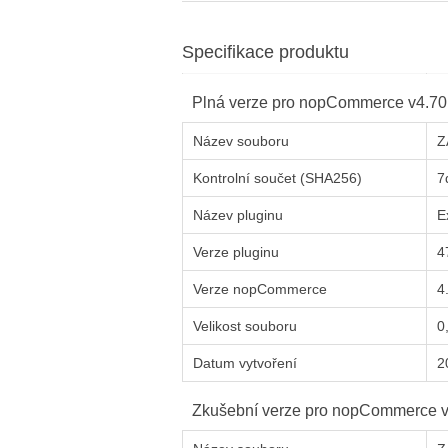
Specifikace produktu
Plná verze pro
nop
Commerce
v4.70
Název souboru
Z
Kontrolní součet (SHA256)
7
Název pluginu
E
Verze pluginu
4
Verze
nop
Commerce
4
Velikost souboru
0
Datum vytvoření
2
Zkušební verze pro
nop
Commerce
v