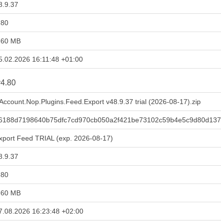
8.9.37
.80
,60 MB
5.02.2026 16:11:48 +01:00
4.80
Account.Nop.Plugins.Feed.Export v48.9.37 trial (2026-08-17).zip
6188d7198640b75dfc7cd970cb050a2f421be73102c59b4e5c9d80d13
xport Feed TRIAL (exp. 2026-08-17)
8.9.37
.80
,60 MB
7.08.2026 16:23:48 +02:00