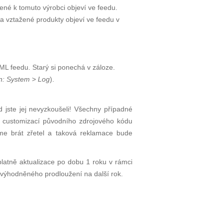
azené k tomuto výrobci objeví ve feedu.
e a vztažené produkty objeví ve feedu v
ML feedu. Starý si ponechá v záloze.
n: System > Log
).
 jste jej nevyzkoušeli! Všechny případné
e, customizací původního zdrojového kódu
eme brát zřetel a taková reklamace bude
latně aktualizace po dobu 1 roku v rámci
výhodněného prodloužení na další rok.