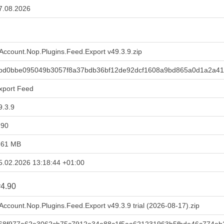
7.08.2026
Account.Nop.Plugins.Feed.Export v49.3.9.zip
bd0bbe095049b3057f8a37bdb36bf12de92dcf1608a9bd865a0d1a2a4
xport Feed
9.3.9
.90
,61 MB
5.02.2026 13:18:44 +01:00
4.90
Account.Nop.Plugins.Feed.Export v49.3.9 trial (2026-08-17).zip
68f977a62e3062cb75c7912e34e88c1f5aa621231963b5fbde46c774eb