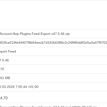
Account.Nop.Plugins.Feed.Export v47.5.46.zip
df1ffce019fe44407f8b64eecb7d182b6388c2c24886dd82e5a3a47f970
xport Feed
7.5.46
.70
,61 MB
0.03.2026 7:05:44 +01:00
4.70