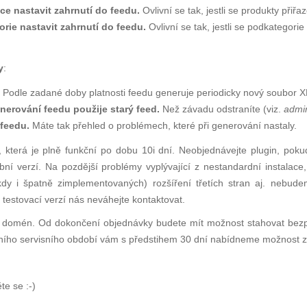
e nastavit zahrnutí do feedu.
Ovlivní se tak, jestli se produkty přiř
rie nastavit zahrnutí do feedu.
Ovlivní se tak, jestli se podkategori
y
:
Podle zadané doby platnosti feedu generuje periodicky nový soubor X
nerování feedu použije starý feed.
Než závadu odstraníte (viz.
admi
feedu.
Máte tak přehled o problémech, které při generování nastaly.
 která je plně funkční po dobu 10i dní. Neobjednávejte plugin, pokud
bní verzí. Na pozdější problémy vyplývající z nestandardní instalac
kdy i špatně zimplementovaných) rozšíření třetích stran aj. nebud
testovací verzí nás neváhejte kontaktovat.
íce domén. Od dokončení objednávky budete mít možnost stahovat bezp
lního servisního období vám s předstihem 30 dní nabídneme možnost z
te se
:-)