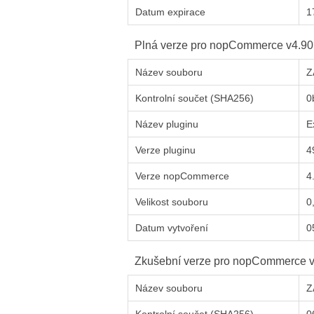
Datum expirace
1
Plná verze pro
nop
Commerce
v4.90
Název souboru
Z
Kontrolní součet (SHA256)
0
Název pluginu
E
Verze pluginu
4
Verze
nop
Commerce
4
Velikost souboru
0
Datum vytvoření
0
Zkušební verze pro
nop
Commerce
v
Název souboru
Z
Kontrolní součet (SHA256)
0