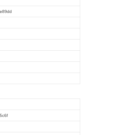
6e89dd
5c6f