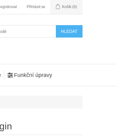
egistrovat
Přihlásit se
Košík
(0)
e
Funkční úpravy
gin