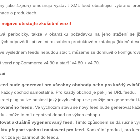
aný jako
Export
) umožňuje vystavit XML feed obsahující vybrané pr
rmace o produktech.
ejprve otestujte zkušební verzi!
á periodicky, takže v okamžiku požadavku na jeho stažení se již 
lých odpovědí i při velmi rozsáhlém produktovém katalogu (klidně deset
e výsledném feedu nebudou stačit, můžeme se domluvit o konfigurova
í verzi
nop
Commerce
v4.90 a starší v4.80 + v4.70
.
aci
:
se feed bude generovat pro všechny obchody nebo pro každý zvlášť
ro každý obchod samostatně. Pro každý obchod je pak jiné URL feedu.
uraci pluginu lze nastavit jaký jazyk eshopu se použije pro generování
rovaného feedu.
Ve výchozím stavu se nový feed bude generovat každý
edu - může to mít negativní dopad na výkon eshopu.
etovat aktuálně vygenerovaný feed.
Tímto způsobem se dá ručně vyn
tu přepsat výchozí nastavení pro feed.
Konkrétní produkt, pro kte
čit zda jej zahrnout do feedu.