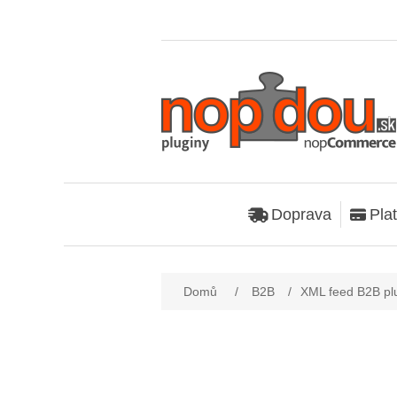
Doprava
Pla
Název atributu
Hod
Domů
/
B2B
/
XML feed B2B pl