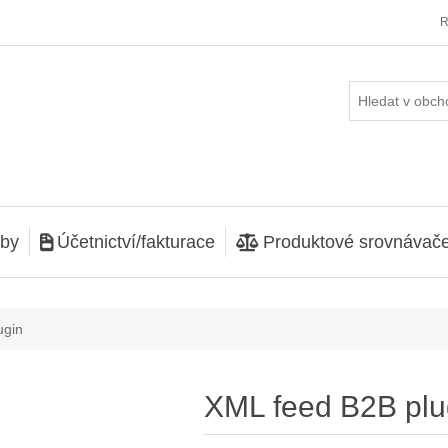
R
tby
Účetnictví/fakturace
Produktové srovnávač
nota atributu
ugin
XML feed B2B plu