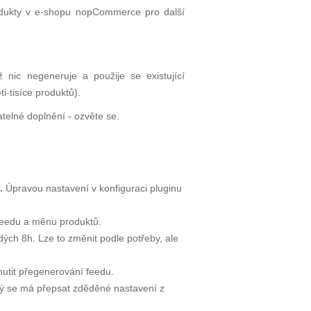
odukty v e-shopu
nop
Commerce
pro další
nic negeneruje a použije se existující
i-tisíce produktů).
telné doplnění -
ozvěte se
.
.
Úpravou nastavení v konfiguraci pluginu
 feedu a měnu produktů.
ch 8h. Lze to změnit podle potřeby, ale
utit přegenerování feedu.
rý se má přepsat zděděné nastavení z