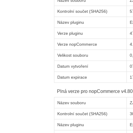
Název souboru
Z
Kontrolní součet (SHA256)
5
Název pluginu
E
Verze pluginu
4
Verze
nop
Commerce
4
Velikost souboru
0
Datum vytvoření
0
Datum expirace
1
Plná verze pro
nop
Commerce
v4.80
Název souboru
Z
Kontrolní součet (SHA256)
3
Název pluginu
E