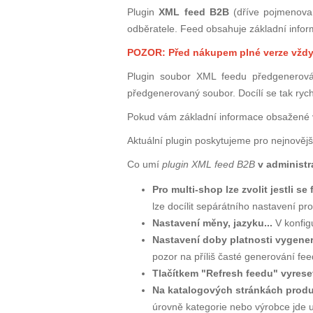
Plugin
XML feed B2B
(dříve pojmenov
odběratele. Feed obsahuje základní info
POZOR: Před nákupem plné verze vždy n
Plugin soubor XML feedu předgenerováv
předgenerovaný soubor. Docílí se tak rych
Pokud vám základní informace obsažené v
Aktuální plugin poskytujeme pro nejnovějš
Co umí
plugin XML feed B2B
v administr
Pro multi-shop lze zvolit jestli 
lze docílit sepárátního nastavení p
Nastavení měny, jazyku...
V konfig
Nastavení doby platnosti vygene
pozor na příliš časté generování fe
Tlačítkem "Refresh feedu" vyres
Na katalogových stránkách produk
úrovně kategorie nebo výrobce jde ur