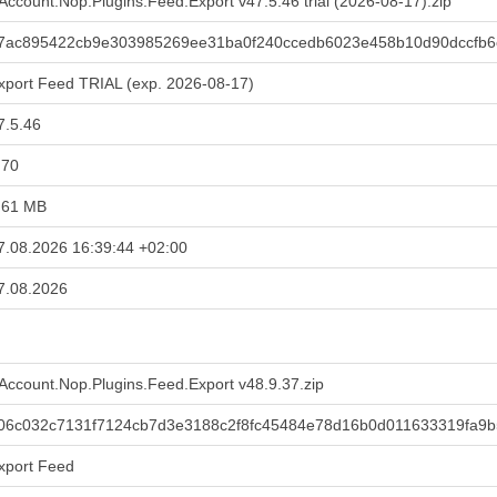
Account.Nop.Plugins.Feed.Export v47.5.46 trial (2026-08-17).zip
7ac895422cb9e303985269ee31ba0f240ccedb6023e458b10d90dccfb
xport Feed TRIAL (exp. 2026-08-17)
7.5.46
.70
,61 MB
7.08.2026 16:39:44 +02:00
7.08.2026
Account.Nop.Plugins.Feed.Export v48.9.37.zip
06c032c7131f7124cb7d3e3188c2f8fc45484e78d16b0d011633319fa9b
xport Feed