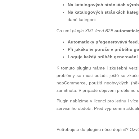
Na katalogových stránkách výrobc
Na katalogových stránkách katego
dané kategorii.
Co umí
plugin XML feed B2B
automatick
Automaticky přegenerovává feed.
Při jakékoliv poruše v průběhu ge
Loguje každý průběh generování 
K tomuto pluginu máme i zkušební verzi,
problémy se musí odladit ještě se zkuše
nop
Commerce
, použití neobvyklých (ně
zamítnuta. V případě objevení problému s 
Plugin nabízíme v licenci pro jednu i v
servisního období. Před vypršením aktuá
Potřebujete do pluginu něco doplnit?
Ozvě