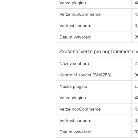
Verze pluginu
4
Verze
nop
Commerce
4
Velikost souboru
0
Datum vytvoření
0
Zkušební verze pro
nop
Commerce
v
Název souboru
Z
Kontrolní součet (SHA256)
9
Název pluginu
E
Verze pluginu
4
Verze
nop
Commerce
4
Velikost souboru
0
Datum vytvoření
0